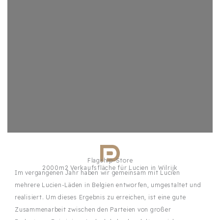
Flagship-Store
2000m2 Verkaufsfläche für Lucien in Wilrijk
Im vergangenen Jahr haben wir gemeinsam mit Lucien
mehrere Lucien-Läden in Belgien entworfen, umgestaltet und
realisiert. Um dieses Ergebnis zu erreichen, ist eine gute
Zusammenarbeit zwischen den Parteien von großer