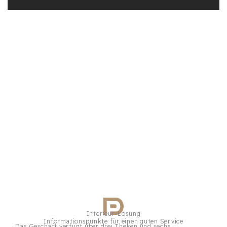
Interieur-Lösung
Informationspunkte für einen guten Service
Das Geschäft verfügt über drei Theken und sechs