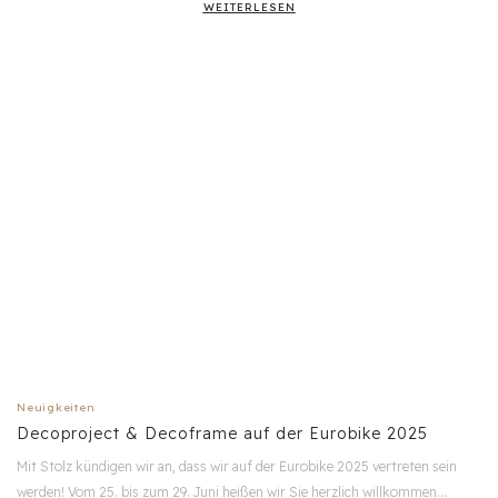
WEITERLESEN
Neuigkeiten
Decoproject & Decoframe auf der Eurobike 2025
Mit Stolz kündigen wir an, dass wir auf der Eurobike 2025 vertreten sein
werden! Vom 25. bis zum 29. Juni heißen wir Sie herzlich willkommen…