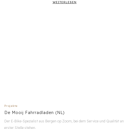
WEITERLESEN
Projekte
De Mooij Fahrradladen (NL)
Der E-Bike-Spezialist aus Bergen op Zoom, bei dem Service und Qualität an
erster Stelle stehen.