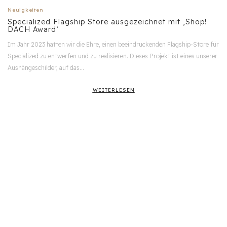
Neuigkeiten
Specialized Flagship Store ausgezeichnet mit ‚Shop!
DACH Award‘
Im Jahr 2023 hatten wir die Ehre, einen beeindruckenden Flagship-Store für
Specialized zu entwerfen und zu realisieren. Dieses Projekt ist eines unserer
Aushängeschilder, auf das…
WEITERLESEN