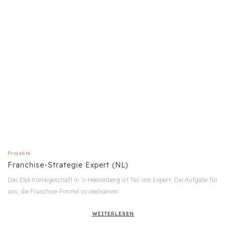
Projekte
Franchise-Strategie Expert (NL)
Das Elektronikgeschäft in ’s-Heerenberg ist Teil von Expert. Die Aufgabe für
uns, die Franchise-Formel zu realisieren!
WEITERLESEN