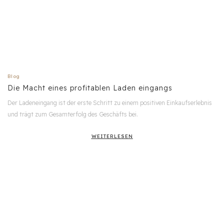
Blog
Die Macht eines profitablen Laden eingangs
Der Ladeneingang ist der erste Schritt zu einem positiven Einkaufserlebnis
und trägt zum Gesamterfolg des Geschäfts bei.
WEITERLESEN