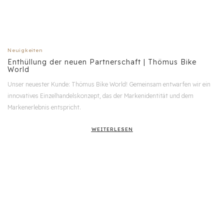
Neuigkeiten
Enthüllung der neuen Partnerschaft | Thömus Bike
World
Unser neuester Kunde: Thömus Bike World! Gemeinsam entwarfen wir ein
innovatives Einzelhandelskonzept, das der Markenidentität und dem
Markenerlebnis entspricht.
WEITERLESEN