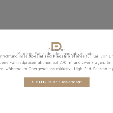
Frankfurt
Moderne Fahrradmarke, innovativer Laden
inrichtung ihres
Specialized Flagship Stores
für Karl von D
hiedene Fahrradpräsentationen auf 700 m² und zwei Etagen. I
rn, während im Obergeschoss exklusive High-End-Fahrräder p
AUCH EIN NEUES SHOP-DESIGN?